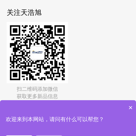
关注天浩旭
扫二维码添加微信
获取更多新品信息
×
Copyright © 2026
深圳市天浩旭科技有限公司
保留所有权
欢迎来到本网站，请问有什么可以帮您？
利 备案号：
粤ICP备2022125015号-3
51La