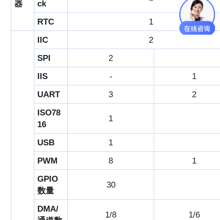
器
ck
RTC
1
IIC
2
SPI
2
IIS
-
1
UART
3
2
ISO78
1
16
USB
1
PWM
8
1
GPIO
30
数量
DMA/
1/8
1/6