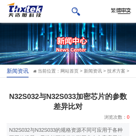
繁體中文
新闻资讯
当前位置：
网站首页
>
新闻资讯
>
技术方案
>
N32S032与N32S033加密芯片的参数
差异比对
浏览次数：
0
N32S032与N32S033的规格资源不同可应用于各种