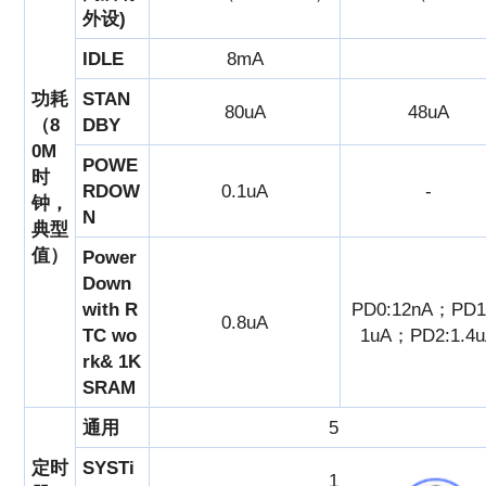
外设)
IDLE
8mA
功耗
STAN
80uA
48uA
（8
DBY
0M
POWE
时
RDOW
0.1uA
-
钟，
N
典型
值）
Power
Down
with R
PD0:12nA；PD1:
0.8uA
TC wo
1uA；PD2:1.4
rk& 1K
SRAM
通用
5
定时
SYSTi
1