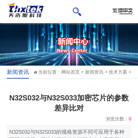
繁體中文
新闻资讯
当前位置：
网站首页
>
新闻资讯
>
技术方案
>
N32S032与N32S033加密芯片的参数
差异比对
浏览次数：
0
N32S032与N32S033的规格资源不同可应用于各种