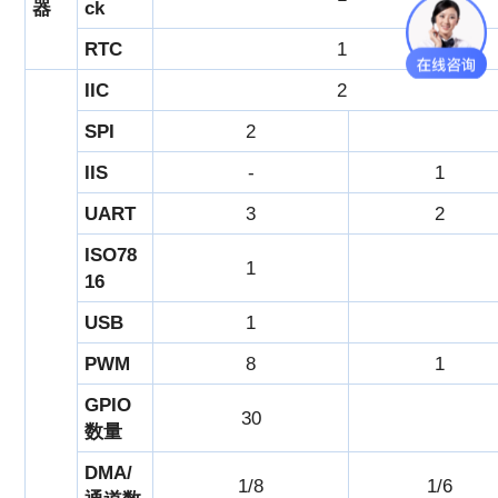
器
ck
RTC
1
IIC
2
SPI
2
IIS
-
1
UART
3
2
ISO78
1
16
USB
1
PWM
8
1
GPIO
30
数量
DMA/
1/8
1/6