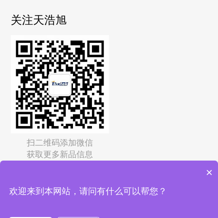
关注天浩旭
扫二维码添加微信
获取更多新品信息
×
Copyright © 2026
深圳市天浩旭科技有限公司
保留所有权
欢迎来到本网站，请问有什么可以帮您？
利 备案号：
粤ICP备2022125015号-3
51La