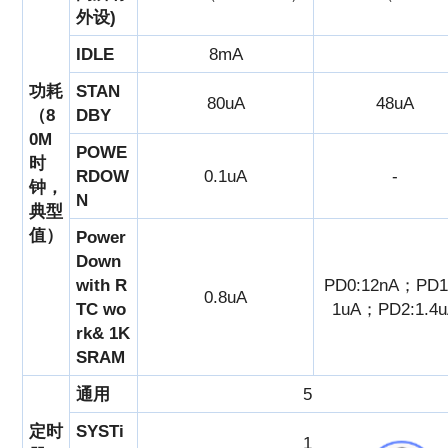
外设)
IDLE
8mA
功耗
STAN
80uA
48uA
（8
DBY
0M
POWE
时
RDOW
0.1uA
-
钟，
N
典型
值）
Power
Down
with R
PD0:12nA；PD1:
0.8uA
TC wo
1uA；PD2:1.4
rk& 1K
SRAM
通用
5
定时
SYSTi
1