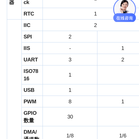
器
ck
RTC
1
IIC
2
SPI
2
IIS
-
1
UART
3
2
ISO78
1
16
USB
1
PWM
8
1
GPIO
30
数量
DMA/
1/8
1/6