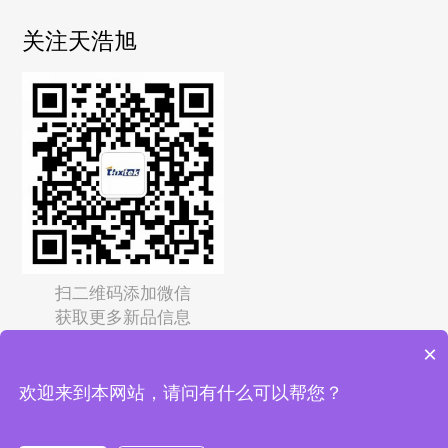
关注天浩旭
扫二维码添加微信
获取更多新品信息
×
Copyright © 2026
深圳市天浩旭科技有限公司
保留所有权
欢迎来到本网站，请问有什么可以帮您？
利 备案号：
粤ICP备2022125015号-3
51La