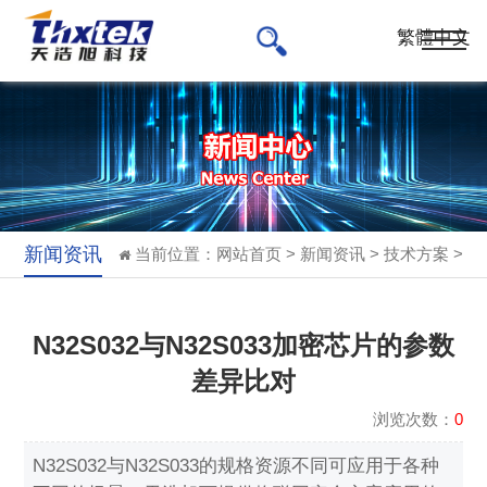
繁體中文
新闻资讯
当前位置：
网站首页
>
新闻资讯
>
技术方案
>
N32S032与N32S033加密芯片的参数
差异比对
浏览次数：
0
N32S032与N32S033的规格资源不同可应用于各种