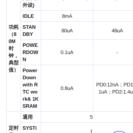
外设)
IDLE
8mA
功耗
STAN
80uA
48uA
（8
DBY
0M
POWE
时
RDOW
0.1uA
-
钟，
N
典型
值）
Power
Down
with R
PD0:12nA；PD1:
0.8uA
TC wo
1uA；PD2:1.4
rk& 1K
SRAM
通用
5
定时
SYSTi
1